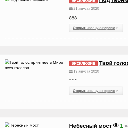
Под твои
ЭКСКЛЮЗИВ
21 августа 2020
888
Открыть полную версию
Твой голо
ЭКСКЛЮЗИВ
19 августа 2020
* * *
Открыть полную версию
Небесный мост
1
за