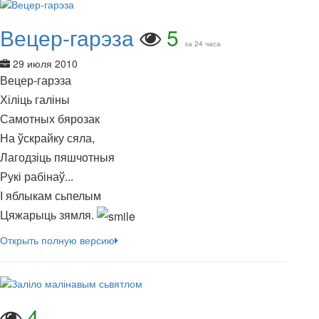
Вецер-гарэза
5
за 24 часа
29 июля 2010
Вецер-гарэза
Хіліць галіны
Самотных бярозак
На ўскрайку сяла,
Лагодзіць пяшчотныя
Рукі рабінаў...
І яблыкам сьпелым
Цяжарыць зямля.
Открыть полную версию
4