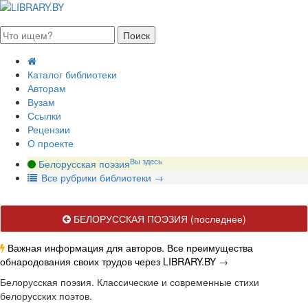
августа 2026, четверг
Каталог библиотеки
Авторам
Вузам
Ссылки
Рецензии
О проекте
Вы здесь
Белорусская поэзия
В
се рубрики библиотеки
→
БЕЛОРУССКАЯ ПОЭЗИЯ
(последнее)
Важная информация для авторов. Все преимущества
обнародования своих трудов через LIBRARY.BY
→
Белорусская поэзия. Классические и современные стихи
белорусских поэтов.