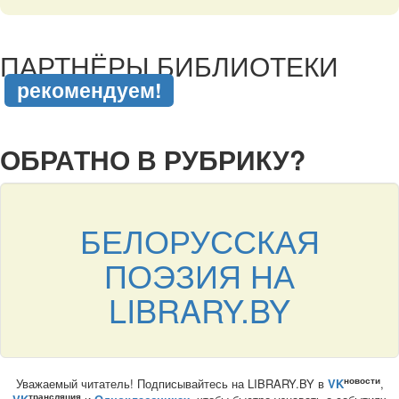
подняться наверх ↑
ПАРТНЁРЫ БИБЛИОТЕКИ
рекомендуем!
подняться наверх ↑
ОБРАТНО В РУБРИКУ?
БЕЛОРУССКАЯ
ПОЭЗИЯ НА
LIBRARY.BY
новости
Уважаемый читатель! Подписывайтесь на LIBRARY.BY в
VK
,
трансляция