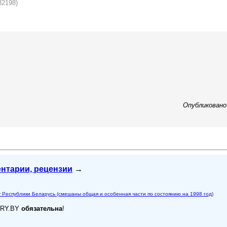
32198)
Опубликовано 
ентарии, рецензии
→
у Республики Беларусь (смешаны общая и особенная части по состоянию на 1998 год)
ARY.BY
обязательна
!