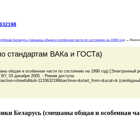
632198
спублики Беларусь (смешаны общая и особенная части по состоянию на 1998 год)
→ Версия
по стандартам ВАКа и ГОСТа)
ны общая и особенная части по состоянию на 1998 год) [Электронный ре
BY, 03 декабря 2005. - Режим доступа:
p?subaction=showfull&id=1133632198&archive=&start_from=&ucat=& (свободны
лики Беларусь (смешаны общая и особенная ча