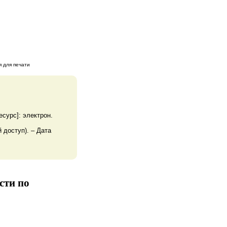
 для печати
сурс]: электрон.
й доступ). – Дата
сти по