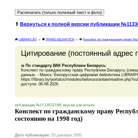
⇑
Вернуться к полной версии публикации №1133
LIBRARY.BY
→
ПРАВО БЕЛАРУСИ
→
Конспект по гражданскому праву Ре
Цитирование (постоянный адрес 
По стандарту ВАК Республики Беларусь
:
Конспект по гражданскому праву Республики Беларусь (смеша
данные. - Минск: Белорусская цифровая библиотека LIBRARY.
https://library.by/portalus/modules/belorussianlaw/readme.ph
доступа: 06.08.2026.
публикация №1133632198, версия для печати
Конспект по гражданскому праву Респуб
состоянию на 1998 год)
Дата публикации:
03 декабря 2005