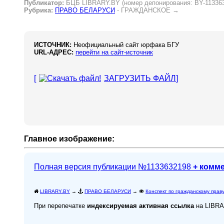
Публикатор:
БЦБ LIBRARY.BY (номер депонирования: BY-11336
Рубрика:
ПРАВО БЕЛАРУСИ
- ГРАЖДАНСКОЕ
→
ИСТОЧНИК:
Неофициальный сайт юрфака БГУ
URL-АДРЕС:
перейти на сайт-источник
[
ЗАГРУЗИТЬ ФАЙЛ
]
Главное изображение:
Полная версия публикации №1133632198
+ комм
LIBRARY.BY
→
ПРАВО БЕЛАРУСИ
→
Конспект по гражданскому прав
При перепечатке
индексируемая активная ссылка
на LIBR