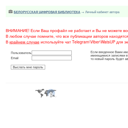
БЕЛОРУССКАЯ ЦИФРОВАЯ БИБЛИОТЕКА
→ Личный кабинет автора
ВНИМАНИЕ! Если Ваш профайл не работает и Вы не можете восст
В любом случае помните, что все публикации авторов находятся
В
крайнем случае
используйте чат Telegram\Viber\WatsUP для э
Если введенное Вами имя
Пользователь
имеющимися записями в 
Email
то новый пароль будет а