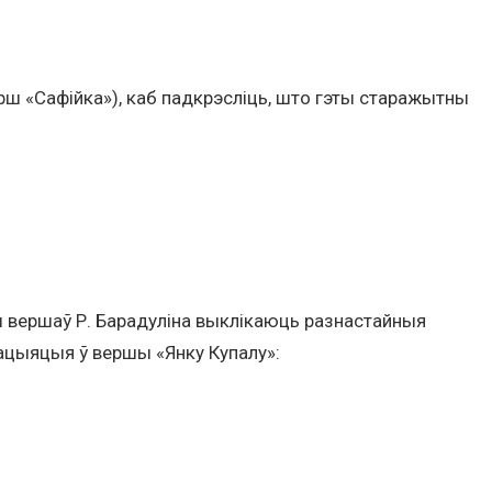
рш «Сафійка»), каб падкрэсліць, што гэты старажытны
вершаў Р. Барадуліна выклікаюць разнастайныя
цыяцыя ў вершы «Янку Купалу»: