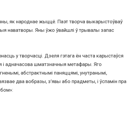
вечны, як народнае жыццё. Паэт творча выкарыстоўваў
істыя наватворы. Яны ўжо ўвайшлі ў трывалы запас
насць у творчасці. Дзеля гэтага ён часта карыстаўся
ыя і адначасова шматзначныя метафары. Яго
ягненымі, абстрактнымі паняццямі, унутранымі,
язвае два вобразы, з’явы або прадметы, і ўспамін пра
гбом»: