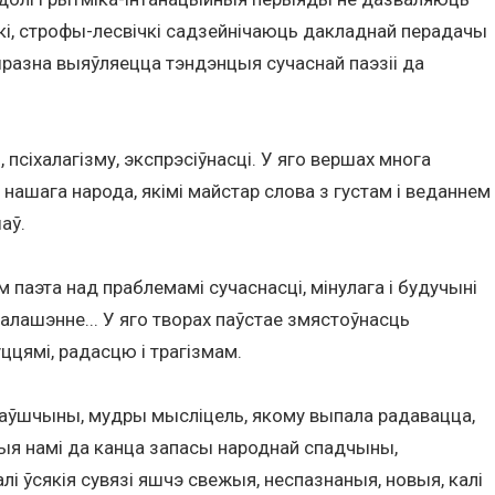
і, строфы-лесвічкі садзейнічаюць дакладнай перадачы
выразна выяўляецца тэндэнцыя сучаснай паэзіі да
 псіхалагізму, экспрэсіўнасці. У яго вершах многа
ашага народа, якімі майстар слова з густам і веданнем
аў.
паэта над праблемамі сучаснасці, мінулага і будучыні
галашэнне... У яго творах паўстае змястоўнасць
ццямі, радасцю і трагізмам.
цькаўшчыны, мудры мысліцель, якому выпала радавацца,
ныя намі да канца запасы народнай спадчыны,
і ўсякія сувязі яшчэ свежыя, неспазнаныя, новыя, калі