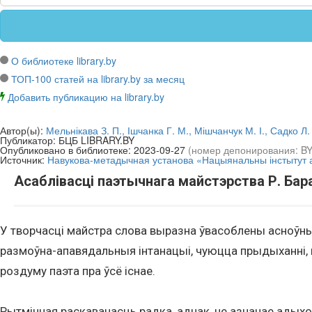
О библиотеке library.by
ТОП-100 статей на library.by за месяц
Добавить публикацию на library.by
Автор(ы):
Мельнікава З. П., Ішчанка Г. М., Мішчанчук М. І., Садко Л.
Публикатор:
БЦБ LIBRARY.BY
Опубликовано в библиотеке:
2023-09-27
(номер депонирования: B
Источник:
Навукова-метадычная установа «Нацыянальны інстытут ад
Асаблівасці паэтычнага майстэрства Р. Бар
У творчасці майстра слова выразна ўвасоблены асноўныя
размоўна-апавядальныя інтанацыі, чуюцца прыдыханні,
роздуму паэта пра ўсё існае.
Рытмічная раскаванасць радка, аднак, не азначае адых