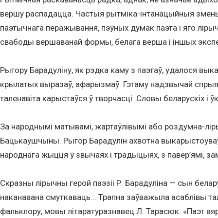
вершу распадацца. Частыя рытміка-інтанацыйныя змены
паэтычнага перажывання, пэўных думак паэта і яго лірыч
свабоды вершаванай формы, белага верша і іншых экс
Рыгору Барадуліну, як рэдка каму з паэтаў, удалося выка
крылатых выразаў, афарызмаў. Гэтаму надзвычай спрыял
таленавіта карыстаўся ў творчасці. Словы беларускіх і ўк
За народнымі матывамі, жартаўлівымі або роздумна-ліры
Бацькаўшчыны. Рыгор Барадулін ахвотна выкарыстоўваў не
народнага жыцця ў звычаях і традыцыях, з павер’ямі, зам
Скразны лірычны герой паэзіі Р. Барадуліна — сын белар
наканавана смуткаваць... Трапна заўважыла асаблівы т
фальклору, мовы літаратуразнавец Л. Тарасюк: «Паэт вяр