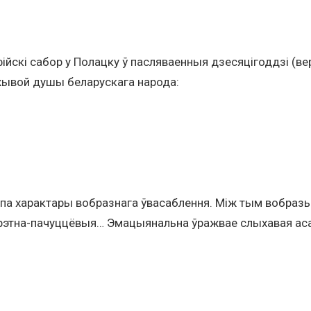
ійскі сабор у Полацку ў пасляваенныя дзесяцігоддзі (ве
 жывой душы беларускага народа:
 характары вобразнага ўвасаблення. Між тым вобразы 
рэтна-пачуццёвыя… Эмацыянальна ўражвае слыхавая аса