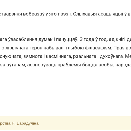
тварэння вобразаў у яго паэзіі. Слыхавыя асацыяцыі ў в
 ўвасаблення думак і пачуццяў. З года ў год, ад кнігі д
го лірычнага героя набывалі глыбокі філасафізм. Праз в
снуючага, зямнога і касмічнага, рэальнага і духоўнага.
а аўтарам, асэнсоўваць праблемы быцця асобы, народа, Р
рства Р. Барадуліна