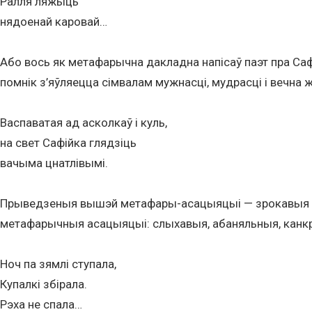
Ралля ляжыць
нядоенай каровай…
Або вось як метафарычна дакладна напісаў паэт пра Саф
помнік з’яўляецца сімвалам мужнасці, мудрасці і вечна
Васпаватая ад асколкаў і куль,
на свет Сафійка глядзіць
вачыма цнатлівымі.
Прыведзеныя вышэй метафары-асацыяцыі — зрокавыя па
метафарычныя асацыяцыі: слыхавыя, абаняльныя, канк
Ноч па зямлі ступала,
Купалкі збірала.
Рэха не спала…