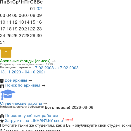
Пн
Вт
Ср
Чт
Пт
Сб
Вс
01
02
03
04
05
06
07
08
09
10
11
12
13
14
15
16
17
18
19
20
21
22
23
24
25
26
27
28
29
30
31
Архивные фонды (список)
→
Старые архивные публикации с 1999 г.
17.02.2003 - 17.02.2003
Последние 5 архивов:
13.11.2020 - 04.10.2021
Все архивы
→
Поиск по архивам
→
Студенческие работы
→
Есть новые!
2026-08-06
Минская коллекция рефератов
Поиск по учебным работам
1 клик!
Загрузить на LIBRARY.BY свои
Помогите таким же студентам, как и Вы - опубликуйте свои студенчески
Меню для авторов