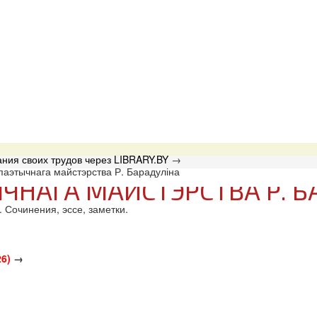
ния своих трудов через LIBRARY.BY
→
 паэтычнага майстэрства Р. Барадуліна
ЫЧНАГА МАЙСТЭРСТВА Р. Б
 Сочинения, эссе, заметки.
6)
→