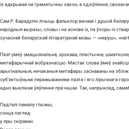
іх адкрывае не граматычны закон, а здзіўленне, своеаса
Сам Р. Барадулін лічыць фальклор вачамі і душой белару
народныя выразы, словы і на аснове іх, па ўзоры іх ств
сучаснай беларускай літаратурнай мовы — «неруш», «нагбо
Паэт умеў эмацыянальна, зрокава, пластычна, шматколер
метафарычнай вобразнасцю. Мастак слова ўмеў знайсці 
арыгінальныя, нечаканыя метафары заснаваны на збліжэнн
суб’ектыўнымі перажываннямі паэта і яго лірычнага геро
адно выклікае ўяўленне пра іншае. Так, напрыклад, сам
Падталі памалу глыжы,
сонца пагляд
у яры скіраван.