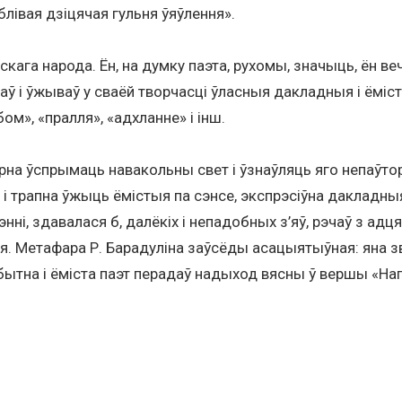
блівая дзіцячая гульня ўяўлення».
скага народа. Ён, на думку паэта, рухомы, значыць, ён 
араў і ўжываў у сваёй творчасці ўласныя дакладныя і ём
м», «пралля», «адхланне» і інш.
на ўспрымаць навакольны свет і ўзнаўляць яго непаўтор
і трапна ўжыць ёмістыя па сэнсе, экспрэсіўна дакладн
і, здавалася б, далёкіх і непадобных з’яў, рэчаў з адц
я. Метафара Р. Барадуліна заўсёды асацыятыўная: яна зв
абытна і ёміста паэт перадаў надыход вясны ў вершы «На