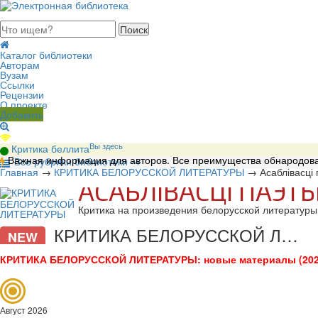
августа 2026, четверг
Каталог библиотеки
Авторам
Вузам
Ссылки
Рецензии
О проекте
Добавить
Вы здесь
Критика беллита
Важная информация для авторов. Все преимущества обнародова
В
се рубрики библиотеки
→
Главная
→
КРИТИКА БЕЛОРУССКОЙ ЛИТЕРАТУРЫ
→
Асаблівасці
АСАБЛІВАСЦІ ПАЭТ
Критика на произведения белорусской литературы.
КРИТИКА БЕЛОРУССКОЙ ЛИТЕРАТУРЫ
NEW
КРИТИКА БЕЛОРУССКОЙ ЛИТЕРАТУРЫ: новые материалы (202
Август 2026