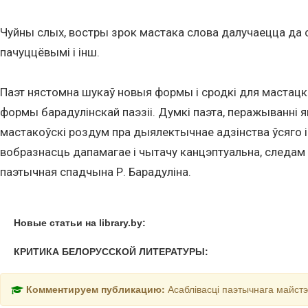
Чуйны слых, востры зрок мастака слова далучаецца да с
пачуццёвымі і інш.
Паэт нястомна шукаў новыя формы і сродкі для мастацкага
формы барадулінскай паэзіі. Думкі паэта, перажыванні я
мастакоўскі роздум пра дыялектычнае адзінства ўсяго і
вобразнасць дапамагае і чытачу канцэптуальна, следам з
паэтычная спадчына Р. Барадуліна.
Новые статьи на library.by:
КРИТИКА БЕЛОРУССКОЙ ЛИТЕРАТУРЫ:
Комментируем публикацию:
Асаблівасці паэтычнага майстэ