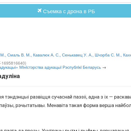
Съемка с дрона в РБ
 М., Смаль В. М., Кавалюк А. С., Сенькавец У. А., Шчэрба С. М., Кахн
Y-1695816640)
укацыі» Мiнiстэрства адукацыi Рэспублiкi Беларусь
→
адуліна
 тэндэнцыі развіцця сучаснай паэзіі, адна з іх — раска
 паўзы, рэчытатывы. Менавіта такая форма верша найбо
од паэта да прозы. Унутраны рытм і рыфмы, вершаваныя