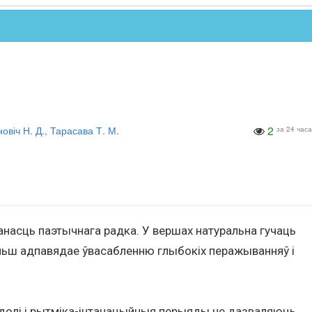
2
овіч Н. Д., Тарасава Т. М.
за 24 часа
ванасць паэтычнага радка. У вершах натуральна гучаць
льш адпавядае ўвасабленню глыбокіх перажыванняў і
 долі і рытміка-інтанацыйныя перыяды не дазваляюць