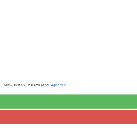
0
).
Minsk, Belarus
.
Research paper
.
Agreement
.