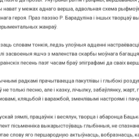
 нават у межах аднаго верша, адвольная схема рыфмоўк
нага героя. Праз паэзію Р. Барадуліна і іншых творцаў 
перыментальных жанраў.
заць словам тонкія, ледзь улоўныя адценні настраёвасці,
і засвоеныя яшчэ з маленства скарбы моўнага багацця н
раінскіх песень паэт часам браў эпіграфамі да сваіх верш
чнымі радкамі прачытваецца пакутлівы і глыбокі роздум 
 толькі песню, але і казку, лічылку, забаўлянку, жарт, 
овамі, кляцьбой і варажбой, зменлівымі настроямі і пачу
ускай зямлі, працаўнік і весялун, творца і абаронца Ба
алент пісьменніка выкарыстоўваць глыбінныя, не спазна
тае слову яго першародную актыўнасць, вобразнасць, кал