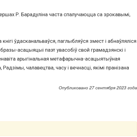
ершах Р. Барадуліна часта спалучаюцца са зрокавымі,
а кнігі ўдасканальваўся, паглыбляўся змест і абнаўляліся
образы-асацыяцыі паэт увасобіў свой грамадзянскі і
 Менавіта арыгінальная метафарычна-асацыятыўная
адзімы, чалавецтва, часу і вечнасці, якімі пранізана
Опубликовано 27 сентября 2023 года