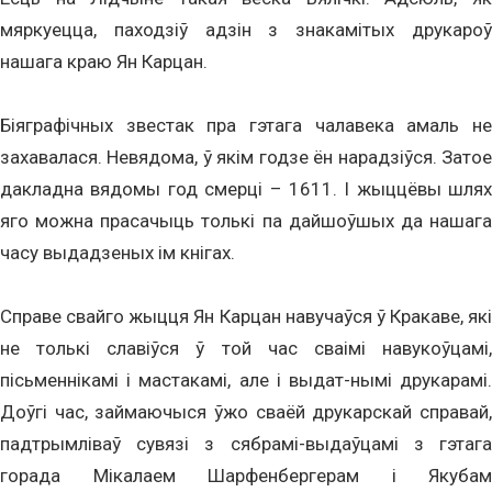
мяркуецца, паходзіў адзін з знакамітых друкароў
нашага краю Ян Карцан.
Біяграфічных звестак пра гэтага чалавека амаль не
захавалася. Невядома, ў якім годзе ён нарадзіўся. Затое
дакладна вядомы год смерці – 1611. І жыццёвы шлях
яго можна прасачыць толькі па дайшоўшых да нашага
часу выдадзеных ім кнігах.
Справе свайго жыцця Ян Карцан навучаўся ў Кракаве, які
не толькі славіўся ў той час сваімі навукоўцамі,
пісьменнікамі і мастакамі, але і выдат-нымі друкарамі.
Доўгі час, займаючыся ўжо сваёй друкарскай справай,
падтрымліваў сувязі з сябрамі-выдаўцамі з гэтага
горада Мікалаем Шарфенбергерам і Якубам