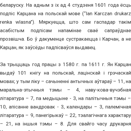
беларуску. На адным з іх ад 4 студзеня 1601 года ёсць
подпіс Карцана на польскай мове (“Ian Karczan drukarz
renka wlasna”). Мяркуецца, што сам гаспадар такім
асабістым подпісам напамінае сваё сапраўднае
прозвішча. Бо ў дакуменце сустракаецца і Карчан, а не
Карцан, як заўсёды падпісваўся выдавец.
За трыццаць год працы з 1580 г. па 1611 г. Ян Карцан
выдаў 101 кнігу на польскай, лацінскай і грэчаскай
мовах; у тым ліку – сачыненні антычных аўтараў – 11, на
маральна-этычныя тэмы – 4, наву-кова-вучэбная
літаратура – 7, па медыцыне - 3, на палітычныя тэмы –
10, апісанне вандровак - 3, календары – 3, палемічная
літаратура – 9, панегірыкаў – 22, тэалагічнага характару
– 21, на іншыя тэмы – 8. Для свайго часу друкарня