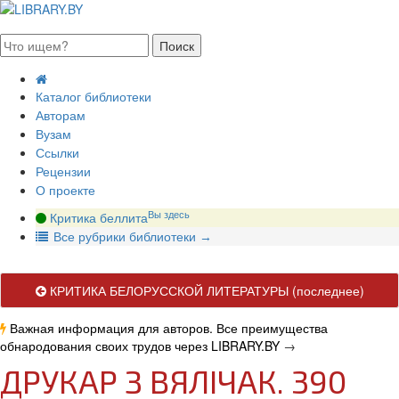
августа 2026, понедельник
Каталог библиотеки
Авторам
Вузам
Ссылки
Рецензии
О проекте
Вы здесь
Критика беллита
В
се рубрики библиотеки
→
КРИТИКА БЕЛОРУССКОЙ ЛИТЕРАТУРЫ
(последнее)
Важная информация для авторов. Все преимущества
обнародования своих трудов через LIBRARY.BY
→
ДРУКАР З ВЯЛІЧАК. 390