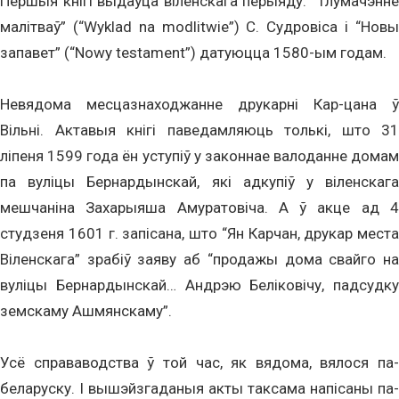
Першыя кнігі выдаўца віленскага перыяду: “Тлумачэнне
малітваў” (“Wyklad na modlitwie”) С. Судровіса і “Новы
запавет” (“Nowy testament”) датуюцца 1580-ым годам.
Невядома месцазнаходжанне друкарні Кар-цана ў
Вільні. Актавыя кнігі паведамляюць толькі, што 31
ліпеня 1599 года ён уступіў у законнае валоданне домам
па вуліцы Бернардынскай, які адкупіў у віленскага
мешчаніна Захарыяша Амуратовіча. А ў акце ад 4
студзеня 1601 г. запісана, што “Ян Карчан, друкар места
Віленскага” зрабіў заяву аб “продажы дома свайго на
вуліцы Бернардынскай… Андрэю Беліковічу, падсудку
земскаму Ашмянскаму”.
Усё справаводства ў той час, як вядома, вялося па-
беларуску. І вышэйзгаданыя акты таксама напісаны па-