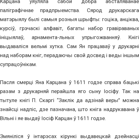
Карцана ўяўляла сабой добра абсталяванае
паліграфічнае прадпрыемства. Сярод друкарскага
матэрыялу былі самыя розныя шрыфты: гоціка, анціква,
курсіў, грэчаскі алфавіт, багаты набор гравіраваных
ініцыялаў, арнамента-льных упрыгожванняў. Кнігі
выдаваліся вельмі хутка. Сам Ян працаваў у друкарні
над наборам кніг, перадаючы свой досвед і веды іншым
супрацоўнікам.
Пасля смерці Яна Карцана ў 1611 годзе справа бацькі
разам з друкарняй перайшла яго сыну Іосіфу. Так на
тытуле кнігі П. Скаргі “Заклік да адзінай веры” можна
знайсці надпіс, дзе пазначана, што кніга надрукавана ў
Вільні і яе выдаў Іосіф Карцан ў 1611 годзе.
Змяніліся ў інтарэсах кірункі выдавецкай дзейнасці