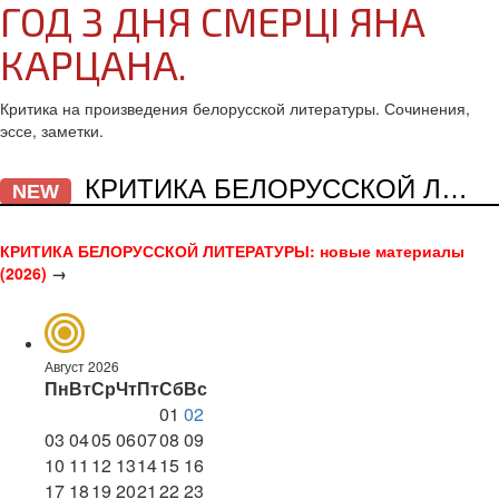
ГОД З ДНЯ СМЕРЦІ ЯНА
КАРЦАНА.
Критика на произведения белорусской литературы. Сочинения,
эссе, заметки.
КРИТИКА БЕЛОРУССКОЙ ЛИТЕРАТУРЫ
NEW
КРИТИКА БЕЛОРУССКОЙ ЛИТЕРАТУРЫ: новые материалы
(2026)
→
Август 2026
Пн
Вт
Ср
Чт
Пт
Сб
Вс
01
02
03
04
05
06
07
08
09
10
11
12
13
14
15
16
17
18
19
20
21
22
23