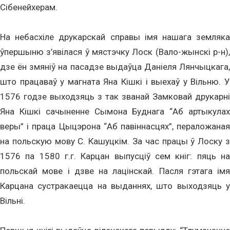
Сібенейхерам.
На небасхіле друкарскай справы імя нашага земляка
ўпершыню з’явілася ў мястэчку Лоск (Вало-жынскі р-н),
дзе ён змяніў на пасадзе выдаўца Даніеля Лянчыцкага,
што працаваў у магната Яна Кішкі і выехаў у Вільню. У
1576 годзе выходзяць з так званай Замковай друкарні
Яна Кішкі сачыненне Сымона Буднага “Аб артыкулах
веры” і праца Цыцэрона “Аб павіннасцях”, пераложаная
на польскую мову С. Кашуцкім. За час працы ў Лоску з
1576 па 1580 г.г. Карцан выпусціў сем кніг: пяць на
польскай мове і дзве на лацінскай. Пасля гэтага імя
Карцана сустракаецца на выданнях, што выходзяць у
Вільні.