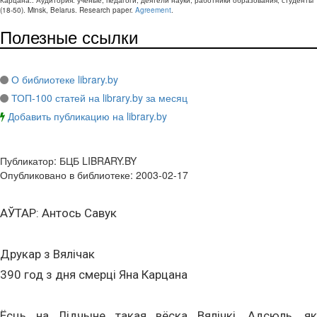
Карцана.
. Аудитория:
ученые, педагоги, деятели науки, работники образования, студенты
(
18-50
).
Minsk, Belarus
.
Research paper
.
Agreement
.
Полезные ссылки
О библиотеке library.by
ТОП-100 статей на library.by за месяц
Добавить публикацию на library.by
Публикатор:
БЦБ LIBRARY.BY
Опубликовано в библиотеке:
2003-02-17
АЎТАР: Антось Савук
Друкар з Вялічак
390 год з дня смерці Яна Карцана
Ёсць на Лідчыне такая вёска Вялічкі. Адсюль, як