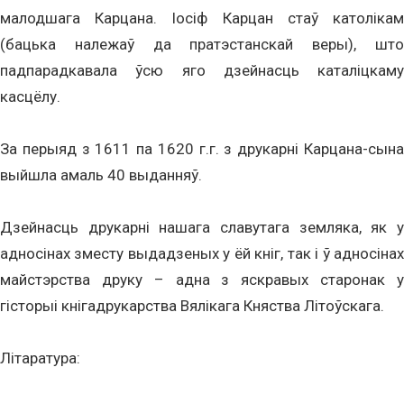
малодшага Карцана. Іосіф Карцан стаў католікам
(бацька належаў да пратэстанскай веры), што
падпарадкавала ўсю яго дзейнасць каталіцкаму
касцёлу.
За перыяд з 1611 па 1620 г.г. з друкарні Карцана-сына
выйшла амаль 40 выданняў.
Дзейнасць друкарні нашага славутага земляка, як у
адносінах зместу выдадзеных у ёй кніг, так і ў адносінах
майстэрства друку – адна з яскравых старонак у
гісторыі кнігадрукарства Вялікага Княства Літоўскага.
Літаратура: