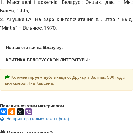
1. Мысліцелі і асветнікі Беларусі: Энцык. дав. – Мн.:
БелЭн, 1995;
2. Анушкин.А. На заре книгопечатания в Литве / Выд.
“Mintis” – Вільнюс, 1970.
Новые статьи на library.by:
КРИТИКА БЕЛОРУССКОЙ ЛИТЕРАТУРЫ:
Комментируем публикацию:
Друкар з Вялічак. 390 год з
дня смерці Яна Карцана.
Поделиться этим материалом
На принтер (только текст+фото)