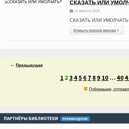
СКАЗАТЬ ИЛИ УМОЛ
12 августа 2024
СКАЗАТЬ ИЛИ УМОЛЧАТЬ
Открыть полную версию
←
Предыдущая
1
2
3
4
5
6
7
8
9
10
...
40
4
Публикации, отправл
ПАРТНЁРЫ БИБЛИОТЕКИ
РЕКОМЕНДУЕМ!