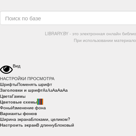
LIBRARY.BY - это электронная онлайн библи
При использовании материалов
Вид
НАСТРОЙКИ ПРОСМОТРА
Шрифты
Поменять шрифт
Заголовки и шрифт
Aa
Aa
Aa
Aa
Aa
Цвета
Гаммы
Цветовые схемы
Фоны
Изменение фона
Варианты фонов
Ширина экрана
Блоками, целиком?
Настроить экран
В длинну
Блоковый