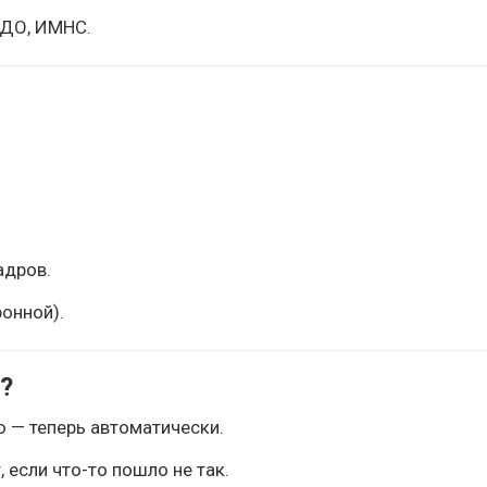
ЭДО, ИМНС.
адров.
ронной).
?
ю — теперь автоматически.
 если что-то пошло не так.