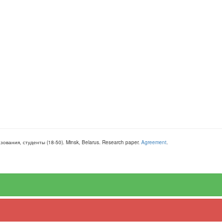
азования, студенты
(
18-50
).
Minsk, Belarus
.
Research paper
.
Agreement
.