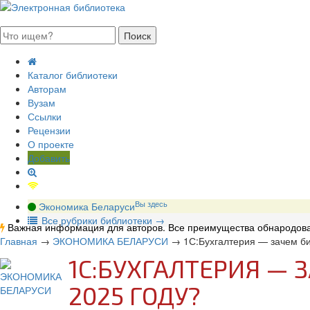
августа 2026, пятница
Каталог библиотеки
Авторам
Вузам
Ссылки
Рецензии
О проекте
Добавить
Вы здесь
Экономика Беларуси
В
се рубрики библиотеки
→
Важная информация для авторов. Все преимущества обнародова
Главная
→
ЭКОНОМИКА БЕЛАРУСИ
→
1С:Бухгалтерия — зачем би
1С:БУХГАЛТЕРИЯ — 
2025 ГОДУ?