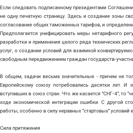
Если следовать подписанному президентами Соглашению
не одну печатную страницу. Здесь и создание зоны св
согласование общих таможенных тарифов, и определение
Предполагается унифицировать меры нетарифного регу
разработки и применения целого ряда технических регл
услуг, о создании условий для взаимной конвертируем
свободным передвижением граждан государств-участнико
В общем, задачи весьма значительные - причем не то
Европейскому союзу потребовались десятки лет. И э
вступавших в союз стран. Что же касается "СНГ-4", то "
ходе экономической интеграции ошибки. С другой стор
работы, особенно в силу неравных "стартовых" условий 
Сила притяжения