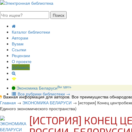
августа 2026, четверг
Каталог библиотеки
Авторам
Вузам
Ссылки
Рецензии
О проекте
Добавить
Вы здесь
Экономика Беларуси
В
се рубрики библиотеки
→
Важная информация для авторов. Все преимущества обнародова
Главная
→
ЭКОНОМИКА БЕЛАРУСИ
→
[история] Конец центробеж
Единого экономического пространства)
[ИСТОРИЯ] КОНЕЦ 
РОССИИ, БЕЛОРУССИ