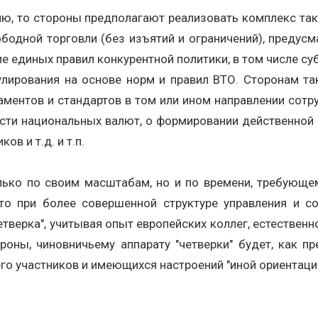
, то стороны предполагают реализовать комплекс тако
ободной торговли (без изъятий и ограничений), предус
 единых правил конкурентной политики, в том числе су
лирования на основе норм и правил ВТО. Сторонам та
аментов и стандартов в том или ином направлении сотр
ости национальных валют, о формировании действенной
в и т.д. и т.п.
лько по своим масштабам, но и по времени, требующем
то при более совершенной структуре управления и с
четверка", учитывая опыт европейских коллег, естествен
оны, чиновничьему аппарату "четверки" будет, как пре
его участников и имеющихся настроений "иной ориентаци