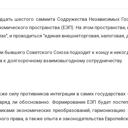
цать шестого саммита Содружества Независимых Госуд
мического пространства (ЕЭП). На этом пространстве, 
ах", и проводиться "единая внешнеторговая, налоговая,
 бывшего Советского Союза подходит к концу и некогда
да к долгосрочному взаимовыгодному сотрудничеству.
кже силу противников интеграции в самих государствах 
вряд ли обоснованно. Формирование ЕЭП будет постеп
иками экономических преобразований, гармонизацию за
го права, а также опыта и законодательства Европейс