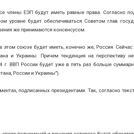
все члены ЕЭП будут иметь равные права. Согласно п
м уровне будет обеспечиваться Советом глав госуда
ешения же принимаются консенсусом.
в этом союзе будет иметь, конечно же, Россия. Сейча
на и Украины. Причем тенденция на перспективу не 
г. ВВП России будет уже в пять раз больше суммарно
тана, России и Украины").
ентах, подписанных президентами. Так, согласно текс
 своих полномочий и решения которого будут обязател