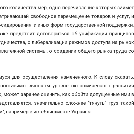
го количества мер, одно перечисление которых займет
матривающей свободное перемещение товаров и услуг, и
бсидирования, и иных форм государственной поддержки.
кже предстоит договориться об унификации принципов
удничества, о либерализации режимов доступа на рынок
 платежной системы, о создании общего рынка труда со
уся для осуществления намеченного. К слову сказать,
опоставимо высоком уровне экономического развития
но, может заранее оценить, как обойти допущенные ими в
дставляется, значительно сложнее "тянуть" груз такой
и", например в истеблишменте Украины.