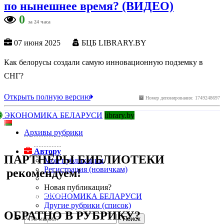
по нынешнее время? (ВИДЕО)
0
за 24 часа
07 июня 2025
БЦБ LIBRARY.BY
Как белорусы создали самую инновационную подземку в
СНГ?
Открыть полную версию
Номер депонирования: 1749248697
ЭКОНОМИКА БЕЛАРУСИ
library.by
Архивы рубрики
подняться наверх ↑
Автору
ПАРТНЁРЫ БИБЛИОТЕКИ
Мои публикации
Регистрация (новичкам)
рекомендуем!
Новая публикация?
подняться наверх ↑
ЭКОНОМИКА БЕЛАРУСИ
Другие рубрики (список)
ОБРАТНО В РУБРИКУ?