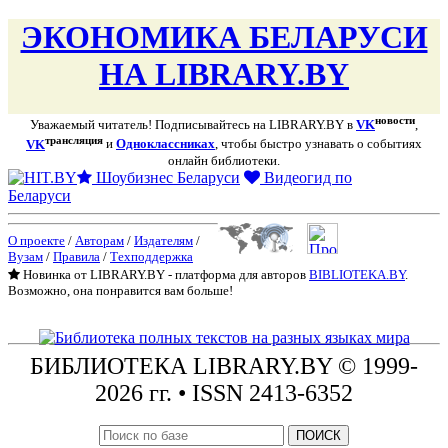
ЭКОНОМИКА БЕЛАРУСИ
НА LIBRARY.BY
новости
Уважаемый читатель! Подписывайтесь на LIBRARY.BY в
VK
,
трансляция
VK
и
Одноклассниках
, чтобы быстро узнавать о событиях
онлайн библиотеки.
Шоубизнес Беларуси
Видеогид по
Беларуси
О проекте
/
Авторам
/
Издателям
/
Вузам
/
Правила
/
Техподдержка
Новинка от LIBRARY.BY - платформа для авторов
BIBLIOTEKA.BY
.
Возможно, она понравится вам больше!
БИБЛИОТЕКА
LIBRARY.BY © 1999-
2026 гг.
• ISSN 2413-6352
ПОИСК