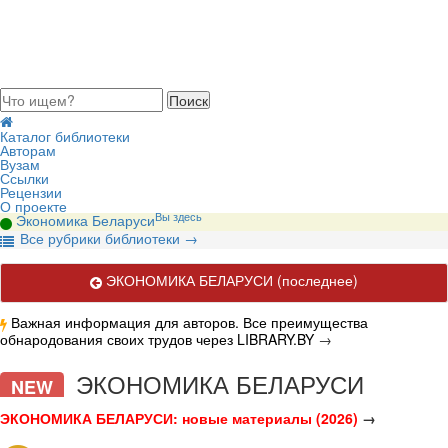
августа 2026, пятница
Каталог библиотеки
Авторам
Вузам
Ссылки
Рецензии
О проекте
Вы здесь
Экономика Беларуси
В
се рубрики библиотеки
→
ЭКОНОМИКА БЕЛАРУСИ
(последнее)
Важная информация для авторов. Все преимущества
обнародования своих трудов через LIBRARY.BY
→
Актуальные публикации по вопросам экономики Беларуси.
ЭКОНОМИКА БЕЛАРУСИ
NEW
ЭКОНОМИКА БЕЛАРУСИ: новые материалы (2026)
→