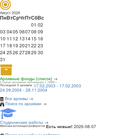
Август 2026
Пн
Вт
Ср
Чт
Пт
Сб
Вс
01
02
03
04
05
06
07
08
09
10
11
12
13
14
15
16
17
18
19
20
21
22
23
24
25
26
27
28
29
30
31
Архивные фонды (список)
→
Старые архивные публикации с 1999 г.
17.02.2003 - 17.02.2003
Последние 5 архивов:
24.09.2004 - 28.11.2004
Все архивы
→
Поиск по архивам
→
Студенческие работы
→
Есть новые!
2026-08-07
Минская коллекция рефератов
Поиск по учебным работам