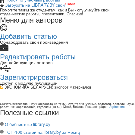
1 клик!
Загрузить на LIBRARY.BY свои
Помогите таким же студентам, как и Вы - опубликуйте свои
студенческие работы, презентации. Спасибо!
Меню для авторов
Добавить статью
Обнародовать свои произведения
Редактировать работы
Для действующих авторов
Зарегистрироваться
Доступ к модулю публикаций
ЭКОНОМИКА БЕЛАРУСИ
: экспорт материалов
Скачать бесплатно!
Научная работа
на тему
. Аудитория:
ученые, педагоги, деятели науки,
работники образования, студенты
(
18-50
).
Minsk, Belarus
.
Research paper
.
Agreement
.
Полезные ссылки
О библиотеке library.by
ТОП-100 статей на library.by за месяц