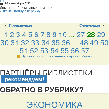
14 сентября 2014
Домофон. Подъездный домовой
Открыть полную версию
←
Предыдущая
Следующая
→
1
2
3
4
5
6
7
8
9
10
...
27
28
29
30
31
32
33
34
35
36
...
48
49
50
51
52
53
54
55
56
57
Публикации, отправленные в архив рубрики
подняться наверх ↑
ПАРТНЁРЫ БИБЛИОТЕКИ
рекомендуем!
подняться наверх ↑
ОБРАТНО В РУБРИКУ?
ЭКОНОМИКА