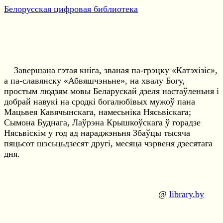
Белорусская цифровая библиотека
Завершана гэтая кніга, званая па-грэцку «Катэхізіс»,
а па-славянску «Абвяшчэньне», на хвалу Богу,
простым людзям мовы Беларускай дзеля настаўленьня і
добрай навукі на сродкі богалюбівых мужоў пана
Мацьвея Кавячынскага, намесьніка Нясьвіскага;
Сымона Буднага, Лаўрэна Крышкоўскага ў горадзе
Нясьвіскім у год ад нараджэньня Збаўцы тысяча
пяцьсот шэсьцьдзесят другі, месяца чэрвеня дзесятага
дня.
@
library.by