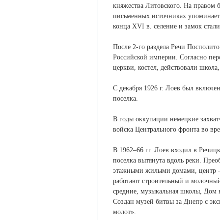
княжества Литовского. На правом б
письменных источниках упоминается
конца XVI в. селение и замок стал
После 2-го раздела Речи Посполитой
Российской империи. Согласно пере
церкви, костел, действовали школа,
С декабря 1926 г. Лоев был включен
поселка.
В годы оккупации немецкие захватч
войска Центрального фронта во вр
В 1962–66 гг. Лоев входил в Речицк
поселка вытянута вдоль реки. Прео
этажными жилыми домами, центр – 
работают строительный и молочный 
средние, музыкальная школы, Дом к
Создан музей битвы за Днепр с эк
молот».