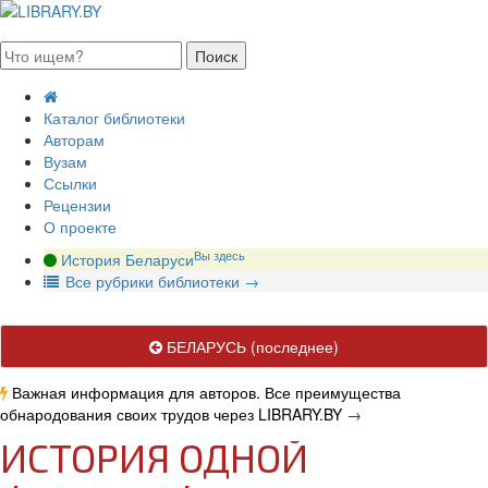
августа 2026, воскресенье
Каталог библиотеки
Авторам
Вузам
Ссылки
Рецензии
О проекте
Вы здесь
История Беларуси
В
се рубрики библиотеки
→
БЕЛАРУСЬ
(последнее)
Важная информация для авторов. Все преимущества
обнародования своих трудов через LIBRARY.BY
→
ИСТОРИЯ ОДНОЙ