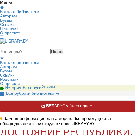
Меню
Каталог библиотеки
Авторам
Вузам
Ссылки
Рецензии
О проекте
☰
августа 2026, суббота
Каталог библиотеки
Авторам
Вузам
Ссылки
Рецензии
О проекте
Вы здесь
История Беларуси
В
се рубрики библиотеки
→
БЕЛАРУСЬ
(последнее)
Важная информация для авторов. Все преимущества
обнародования своих трудов через LIBRARY.BY
→
ДОСТОЯНИЕ РЕСПУБЛИКИ.