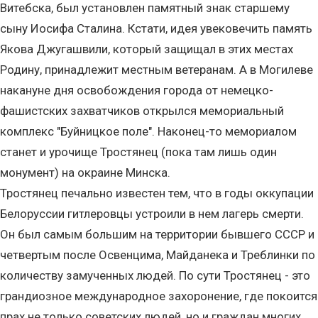
Витебска, был установлен памятный знак старшему
сыну Иосифа Сталина. Кстати, идея увековечить память
Якова Джугашвили, который защищал в этих местах
Родину, принадлежит местным ветеранам. А в Могилеве
накануне дня освобождения города от немецко-
фашистских захватчиков открылся мемориальный
комплекс "Буйницкое поле". Наконец-то мемориалом
станет и урочище Тростянец (пока там лишь один
монумент) на окраине Минска.
Тростянец печально известен тем, что в годы оккупации
Белоруссии гитлеровцы устроили в нем лагерь смерти.
Он был самым большим на территории бывшего СССР и
четвертым после Освенцима, Майданека и Треблинки по
количеству замученных людей. По сути Тростянец - это
грандиозное международное захоронение, где покоится
прах не только советских людей, но и граждан многих