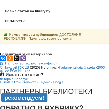
Новые статьи на library.by:
БЕЛАРУСЬ:
Комментируем публикацию:
ДОСТОЯНИЕ
РЕСПУБЛИКИ. Память долговечнее камня
Поделиться этим материалом
На принтер (только текст+фото)
©
Николай ГУСЕВ
(
2025
)
Источник:
•Parlamentskaia Gazeta •2003-
07-22 PGA-No. 135
→
Искать похожие?
гісторыя Беларусі
LIBRARY.BY+Либмонстр
•
Яндекс
•
Google
подняться наверх ↑
ПАРТНЁРЫ БИБЛИОТЕКИ
рекомендуем!
подняться наверх ↑
ОБРАТНО В РУБРИКУ?