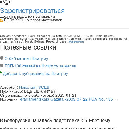
Зарегистрироваться
Доступ к модулю публикаций
БЕЛАРУСЬ
: экспорт материалов
Скачать бесплатно!
Научная работа
на тему ДОСТОЯНИЕ РЕСПУБЛИКИ. Память
долговечнее камня
. Аудитория:
ученые, педагоги, деятели науки, работники образования,
студенты
(
18-50
).
Minsk, Belarus
.
Research paper
.
Agreement
.
Полезные ссылки
О библиотеке library.by
ТОП-100 статей на library.by за месяц
Добавить публикацию на library.by
Автор(ы):
Николай ГУСЕВ
Публикатор:
БЦБ LIBRARY.BY
Опубликовано в библиотеке:
2025-01-21
Источник:
•Parlamentskaia Gazeta •2003-07-22 PGA-No. 135
→
В Белоруссии началась подготовка к 60-летнему
юбилею со дня освобождения страны от немецко-