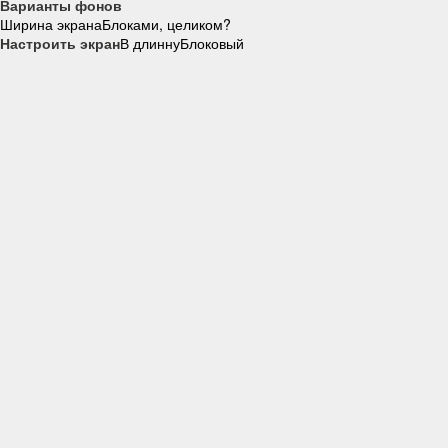
Варианты фонов
Ширина экрана
Блоками, целиком?
Настроить экран
В длинну
Блоковый