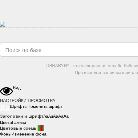
LIBRARY.BY - это электронная онлайн библи
При использовании материалов
Вид
НАСТРОЙКИ ПРОСМОТРА
Шрифты
Поменять шрифт
Заголовки и шрифт
Aa
Aa
Aa
Aa
Aa
Цвета
Гаммы
Цветовые схемы
Фоны
Изменение фона