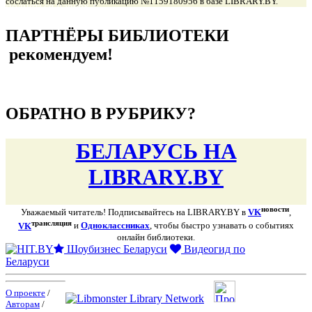
сослаться на данную публикацию №1159180956 в базе LIBRARY.BY.
подняться наверх ↑
ПАРТНЁРЫ БИБЛИОТЕКИ
рекомендуем!
подняться наверх ↑
ОБРАТНО В РУБРИКУ?
БЕЛАРУСЬ НА
LIBRARY.BY
новости
Уважаемый читатель! Подписывайтесь на LIBRARY.BY в
VK
,
трансляция
VK
и
Одноклассниках
, чтобы быстро узнавать о событиях
онлайн библиотеки.
Шоубизнес Беларуси
Видеогид по
Беларуси
О проекте
/
Авторам
/