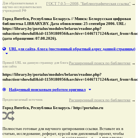
Для образовательных и
ГОСТ 7.0.5—2008, "Библиографическая ссылка"
→
научно-исследовательских
учреждений РФ
Город Витебск, Республика Беларусь // Минск: Белорусская цифровая
библиотека LIBRARY.BY. Дата обновления: 25 сентября 2006. URL:
https://library.by/portalus/modules/belarus/readme.php?
subaction=showfull&id=1159180956&archive=1446717124&start_from=&u
(дата обращения: 07.08.2026).
URL для сайта, блога
(постоянный обратный адрес данной страницы)
Прямой URL на данную страницу для блога
Расширенный поиск по библиотеке
→
или сайта
https://library.by/portalus/modules/belarus/readme.php?
subaction=showfull&id=1159180956&archive=1446717124&start_from=&u
Найденный поисковым роботом оригинал
Предполагаемый источник
Расширенный поиск по библиотеке
→
Город Витебск, Республика Беларусь / http://portalus.ru
Полностью готовые для научного цитирования ссылки. Вставьте их в
статью, исследование, реферат, курсой или дипломный проект, чтобы