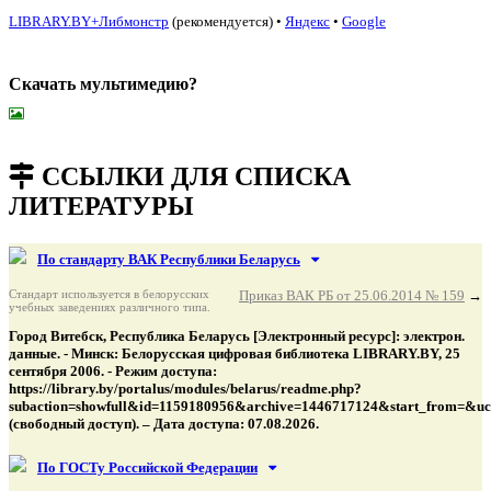
LIBRARY.BY+Либмонстр
(рекомендуется)
•
Яндекс
•
Google
Скачать мультимедию?
подняться наверх ↑
ССЫЛКИ ДЛЯ СПИСКА
ЛИТЕРАТУРЫ
По стандарту ВАК Республики Беларусь
Стандарт используется в белорусских
Приказ ВАК РБ от 25.06.2014 № 159
→
учебных заведениях различного типа.
Город Витебск, Республика Беларусь [Электронный ресурс]: электрон.
данные. - Минск: Белорусская цифровая библиотека LIBRARY.BY, 25
сентября 2006. - Режим доступа:
https://library.by/portalus/modules/belarus/readme.php?
subaction=showfull&id=1159180956&archive=1446717124&start_from=&u
(свободный доступ). – Дата доступа: 07.08.2026.
По ГОСТу Российской Федерации