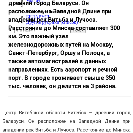
Удалить
древний город Беларуси. Он
расположен на Западной Двине при
Новая публикация?
БЕЛАРУСЬ
впадении рек Витьба и Лучоса.
Другие рубрики (список)
Расстояние до Минска составляет 300
км. Это важный узел
железнодорожных путей на Москву,
Санкт-Петербург, Оршу и Полоцк, а
также автомагистралей в данных
направлениях. Есть аэропорт и речной
порт. В городе проживает свыше 350
тыс. человек, он делится на 3 района.
Центр Витебской области Витебск – древний город
Беларуси. Он расположен на Западной Двине при
впадении рек Витьба и Лучоса. Расстояние до Минска