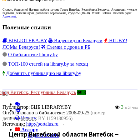
Скачать бесплатно!
Научная работа
на тему Город Витебск, Республика Беларусь
. Аудитория:
ученые,
педагоги, деятели науки, работники образования, студенты
(
18-50
).
Minsk, Belarus
.
Research paper
.
Agreement
.
Полезные ссылки
BIBLIOTEKA.BY
Видеогид по Беларуси
HIT.BY!
ЛОМы Беларуси!
Съемка с дрона в РБ
О библиотеке library.by
ТОП-100 статей на library.by за месяц
Добавить публикацию на library.by
ород Витебск, Республика Беларусь
3
Публикатор:
БЦБ LIBRARY.BY
3
за 24 часа
Опубликовано в библиотеке:
2006-09-25
(номер
Печать
депонирования: BY-1159180956)
Источник:
http://portalus.ru
→
Автору
Центр Витебской области Витебск –
Редактировать