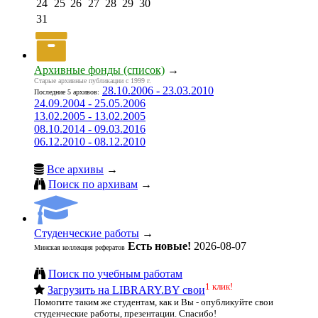
24
25
26
27
28
29
30
31
Архивные фонды (список)
→
Старые архивные публикации с 1999 г.
28.10.2006 - 23.03.2010
Последние 5 архивов:
24.09.2004 - 25.05.2006
13.02.2005 - 13.02.2005
08.10.2014 - 09.03.2016
06.12.2010 - 08.12.2010
Все архивы
→
Поиск по архивам
→
Студенческие работы
→
Есть новые!
2026-08-07
Минская коллекция рефератов
Поиск по учебным работам
1 клик!
Загрузить на LIBRARY.BY свои
Помогите таким же студентам, как и Вы - опубликуйте свои
студенческие работы, презентации. Спасибо!