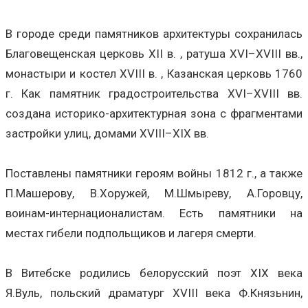
В городе среди памятников архитектуры сохранилась
Благовещенская церковь XII в. , ратуша XVI–XVIII вв.,
монастыри и костел XVIII в. , Казанская церковь 1760
г. Как памятник градостроительства XVI–XVIII вв.
создана историко-архитектурная зона с фрагментами
застройки улиц, домами XVIII–XIX вв.
Поставлены памятники героям войны 1812 г., а также
П.Машерову, В.Хоружей, М.Шмыреву, А.Горовцу,
воинам-интернационалистам. Есть памятники на
местах гибели подпольщиков и лагеря смерти.
В Витебске родились белорусский поэт XIX века
Я.Вуль, польский драматург XVIII века Ф.Князьнин,