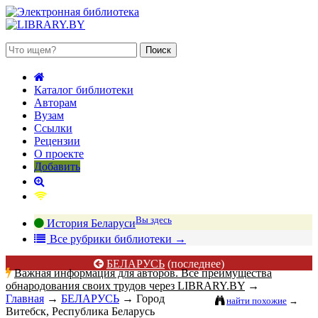
 августа 2026, пятница
Каталог библиотеки
Авторам
Вузам
Ссылки
Рецензии
О проекте
Добавить
Вы здесь
История Беларуси
В
се рубрики библиотеки
→
БЕЛАРУСЬ
(последнее)
Важная информация для авторов. Все преимущества
обнародования своих трудов через LIBRARY.BY
→
Главная
→
БЕЛАРУСЬ
→
Город
найти похожие
→
Витебск, Республика Беларусь