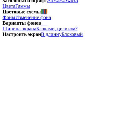
Заголовки и шрифт
Aa
Aa
Aa
Aa
Aa
Цвета
Гаммы
Цветовые схемы
Фоны
Изменение фона
Варианты фонов
Ширина экрана
Блоками, целиком?
Настроить экран
В длинну
Блоковый