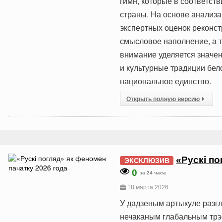
гимн, которые в соответст
страны. На основе анализа
экспертных оценок реконст
смысловое наполнение, а 
внимание уделяется значе
и культурные традиции бел
национальное единство.
Открыть полную версию
«Рускі по
ЭКСКЛЮЗИВ
0
за 24 часа
18 марта 2026
У дадзеным артыкуле разгл
нечаканым глабальным трэн