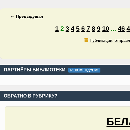
←
Предыдущая
1
2
3
4
5
6
7
8
9
10
...
46
4
Публикации, отправл
ПАРТНЁРЫ БИБЛИОТЕКИ
РЕКОМЕНДУЕМ!
ОБРАТНО В РУБРИКУ?
БЕЛ