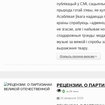
публікацый у СМІ, сацыяль
прырода гэтай з'явы, яе к
Асаблівая ўвага надаецца п
краіны спрабуюць «адмяніць
не згасае, але і набывае 
спадарожныя трэнды: мода 
музыкі за мяжой і спробы 
выражэння твару.
Открыть полную версию
РЕЦЕНЗИИ. О ПАРТ
0
за 24 часа
20 февраля 2026