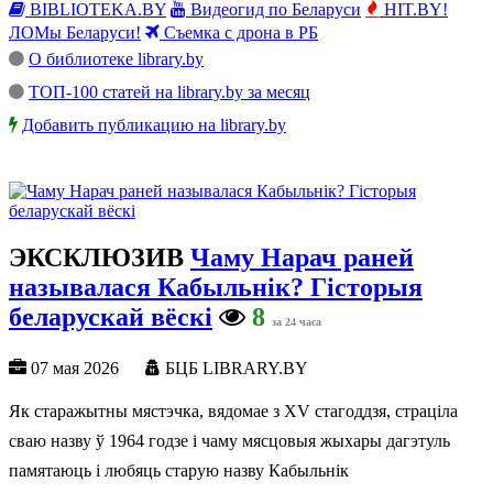
BIBLIOTEKA.BY
Видеогид по Беларуси
HIT.BY!
ЛОМы Беларуси!
Съемка с дрона в РБ
О библиотеке library.by
ТОП-100 статей на library.by за месяц
Добавить публикацию на library.by
ЭКСКЛЮЗИВ
Чаму Нарач раней
называлася Кабыльнік? Гісторыя
беларускай вёскі
8
за 24 часа
07 мая 2026
БЦБ LIBRARY.BY
Як старажытны мястэчка, вядомае з XV стагоддзя, страціла
сваю назву ў 1964 годзе і чаму мясцовыя жыхары дагэтуль
памятаюць і любяць старую назву Кабыльнік