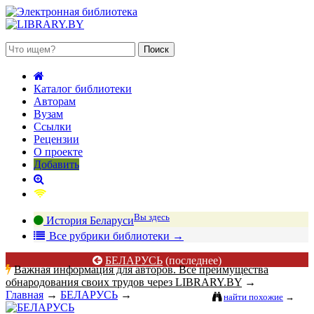
 августа 2026, суббота
Каталог библиотеки
Авторам
Вузам
Ссылки
Рецензии
О проекте
Добавить
Вы здесь
История Беларуси
В
се рубрики библиотеки
→
БЕЛАРУСЬ
(последнее)
Важная информация для авторов. Все преимущества
обнародования своих трудов через LIBRARY.BY
→
Главная
→
БЕЛАРУСЬ
→
найти похожие
→