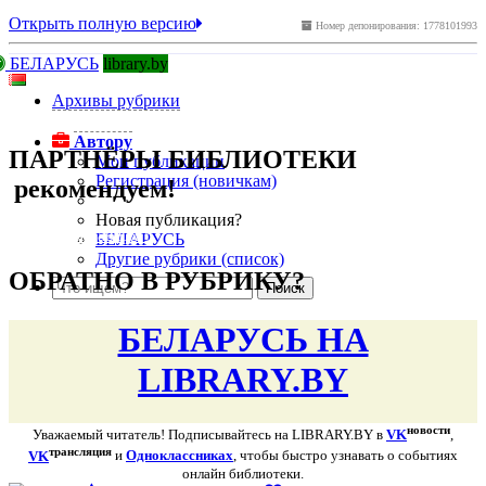
Открыть полную версию
Номер депонирования: 1778101993
БЕЛАРУСЬ
library.by
Архивы рубрики
подняться наверх ↑
Автору
ПАРТНЁРЫ БИБЛИОТЕКИ
Мои публикации
Регистрация (новичкам)
рекомендуем!
Новая публикация?
подняться наверх ↑
БЕЛАРУСЬ
Другие рубрики (список)
ОБРАТНО В РУБРИКУ?
БЕЛАРУСЬ НА
LIBRARY.BY
новости
Уважаемый читатель! Подписывайтесь на LIBRARY.BY в
VK
,
трансляция
VK
и
Одноклассниках
, чтобы быстро узнавать о событиях
онлайн библиотеки.