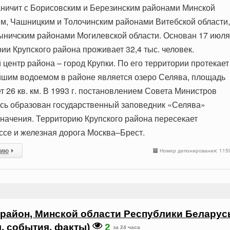
аничит с Борисовским и Березинским районами Минской
им, Чашницким и Толочинским районами Витебской области,
ыничским районами Могилевской области. Основан 17 июля
рии Крупского района проживает 32,4 тыс. человек.
центр района – город Крупки. По его территории протекает
йшим водоемом в районе является озеро Селява, площадь
т 26 кв. км. В 1993 г. постановлением Совета Министров
сь образован государственный заповедник «Селява»
значения. Территорию Крупского района пересекает
се и железная дорога Москва–Брест.
сию
Номер депонирования: 115
район, Минской области Республики Беларус
я, события, факты)
2
за 24 часа