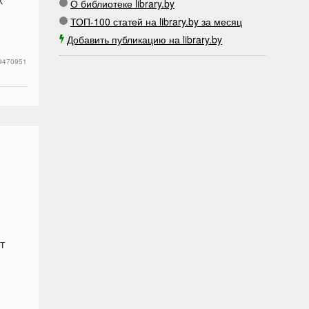
О библиотеке library.by
ТОП-100 статей на library.by за месяц
Добавить публикацию на library.by
9470951
т