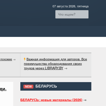
07 августа 2026, пятница
Важная информация для авторов. Все
 похожие
→
преимущества обнародования своих
трудов через LIBRARY.BY
→
БЕЛАРУСЬ
NEW
ди,
БЕЛАРУСЬ: новые материалы (2026)
→