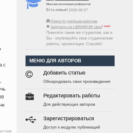
Минская коллекция рефератов
Есть новые!
2026-08-07
Поиск по учебным работам
1 клик!
Загрузить на LIBRARY.BY свои
Помогите таким же студентам, как и
Вы - опубликуйте свои студенческие
работы, презентации. Спасибо!
о
МЕНЮ ДЛЯ АВТОРОВ
а с
Добавить статью
,
Обнародовать свои произведения
очь
Редактировать работы
09
Для действующих авторов
чи
Зарегистрироваться
Доступ к модулю публикаций
9471006