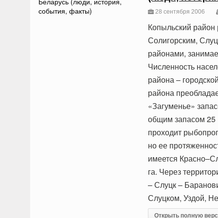
28 сентября 2006
Копыльский район 
Солигорским, Слуц
районами, занимает
Численность насел
района – городско
района преобладае
«Загуменье» запас
общим запасом 25 
проходит рыбопроп
но ее протяженнос
имеется Красно–Сл
га. Через террито
– Слуцк – Баранов
Слуцком, Уздой, Н
Открыть полную вер