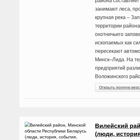
района составляет 
занимают леса, про
крупная река – Зап
территории района
охотничьего запов
ископаемых как си
пересекают автомо
Минск–Лида. На т
предприятий разли
Воложинского райо
Открыть полную вер
Вилейский рай
(люди, истори