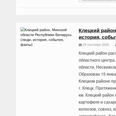
Клецкий район
история, собы
28 сентября 2006
Клецкий район рас
областного центра
области, Несвижск
Образован 15 январ
Клецком районе пр
г. Клецк. Протяжен
км. Клецкий район 
картофеля и сахар
колхозов, совхоз,
агрокомбинат «Кле