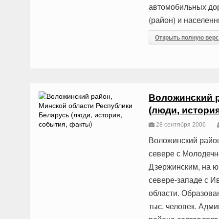
автомобильных дор
(район) и населен
Открыть полную вер
Воложинский р
(люди, истори
28 сентября 2006
Воложинский район
севере с Молодечне
Дзержинским, на ю
севере-западе с И
области. Образова
тыс. человек. Адм