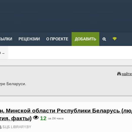
СЫЛКИ
РЕЦЕНЗИИ
О ПРОЕКТЕ
ДОБАВИТЬ
и
→
найти
уре Беларуси.
н, Минской области Республики Беларусь (лю
тия, факты)
12
за 24 часа
БЦБ LIBRARY.BY