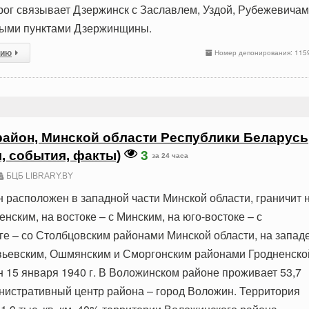
ог связывает Дзержинск с Заславлем, Уздой, Рубежевича
ными пунктами Дзержинщины.
сию
Номер депонирования: 115
айон, Минской области Республики Беларусь
я, события, факты)
3
за 24 часа
БЦБ LIBRARY.BY
 расположен в западной части Минской области, граничит 
нским, на востоке – с Минским, на юго-востоке – с
ге – со Столбцовским районами Минской области, на западе
вьевским, Ошмянским и Сморгонским районами Гродненско
н 15 января 1940 г. В Воложинском районе проживает 53,7
инистративный центр района – город Воложин. Территория