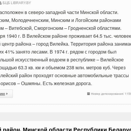
БЦБ LIBRARY.BY
асположен в северо-западной части Минской области.
ским, Молодечненским, Минским и Логойским районами
м – Витебской, Сморгонским – Гродненской областями.
я 1940 г. В Вилейском районе проживает 64.5 тыс. человек
центр района – город Вилейка. Территория района занима
 них 41% занято лесами. В 1974 г. рядом с городом был
льшой искусственный водоем в республике – Вилейское
щадью 63.3 кв. км и объемом 238 млн. метров куб. Через
илейский район проходят основные автомобильные трассы
Борисов – Ошмяны. Есть железная дорога.
сию
Номер депонирования: 115
 район, Минской области Республики Белару