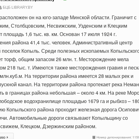
БЦБ LIBRARY.BY
расположен он на юго-западе Минской области. Граничит с
ким, Столбцовским, Несвижским, Узденским и Клецким
 площадь 1,6 тыс. кв. км. Основан 17 июля 1924 г.
ения района 41,4 тыс. человек. Административный центр
й поселок Копыль. Среди полезных ископаемых Копыльског
т торф, общим запасом 26 млн. т. Месторождение мела
ом 218 тыс. т. Имеются также месторождения гравия и песк
млн.куб.м. На территории района имеется 28 малых рек и
ускной канал. На территории района протекает река Неман
ть в границах района небольшая – около 4 км. На реке Мор
ободское водохранилище площадью 1679 га и рыбхоз – 18
рию Копыльского района проходит железная дорога Осипови
ичи. Автомобильные дороги связывают Копыльщину со
есвижем, Клецком, Дзержинским районом.
сию
Номер депонирования: 115