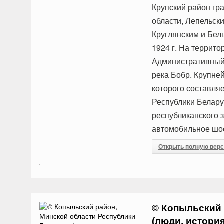
Крупский район гр
области, Лепельск
Круглянским и Бел
1924 г. На террито
Административный 
река Бобр. Крупне
которого составляе
Республики Белару
республиканского 
автомобильное шос
Открыть полную вер
© Копыльский 
(люди, истори