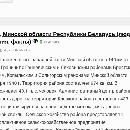
, Минской области Республики Беларусь (люд
тия, факты)
0
за 24 часа
БЦБ LIBRARY.BY
положен в юго-западной части Минской области в 140 км от
. Граничит с Ганцевичским и Ляховичским районами Брестс
им, Копыльским и Солигорским районами Минской области.
я 1940 г. Территория района составляет 974 кв. км. В
оживает 40,1 тыс. человек. Административный центр район
ность дорог на территории Клецкого района составляет 433,
специализируется на производстве молока, мяса, зерна,
ной свеклы. Сельское хозяйство района представляет 14
 коллективное сельскохозяйственное предприятие
цкий», племенной завод «Красная Звезда» и 19 фермерски