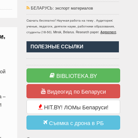
БЕЛАРУСЬ
: экспорт материалов
Скачать бесплатно!
Научная работа
на тему
. Аудитория:
ученые, педагоги, деятели науки, работники образования,
студенты
(
18-50
).
Minsk, Belarus
.
Research paper
.
Agreement
.
и,
ПОЛЕЗНЫЕ ССЫЛКИ
кой
BIBLIOTEKA.BY
Видеогид по Беларуси
а –
1
HIT.BY! ЛОМы Беларуси!
Съемка с дрона в РБ
х