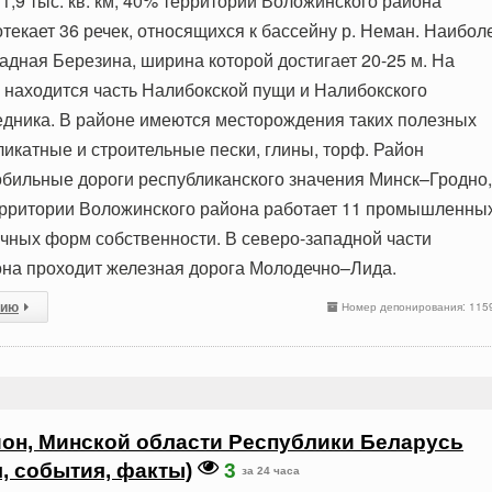
1,9 тыс. кв. км, 40% территории Воложинского района
текает 36 речек, относящихся к бассейну р. Неман. Наибол
адная Березина, ширина которой достигает 20-25 м. На
 находится часть Налибокской пущи и Налибокского
едника. В районе имеются месторождения таких полезных
ликатные и строительные пески, глины, торф. Район
бильные дороги республиканского значения Минск–Гродно,
ерритории Воложинского района работает 11 промышленны
чных форм собственности. В северо-западной части
на проходит железная дорога Молодечно–Лида.
сию
Номер депонирования: 115
он, Минской области Республики Беларусь
я, события, факты)
3
за 24 часа