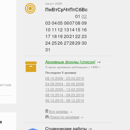
Август 2026
Пн
Вт
Ср
Чт
Пт
Сб
Вс
01
02
03
04
05
06
07
08
09
10
11
12
13
14
15
16
17
18
19
20
21
22
23
24
25
26
27
28
29
30
31
Архивные фонды (список)
→
Старые архивные публикации с 1999 г.
Последние 5 архивов:
28.10.2006 - 23.03.2010
24.09.2004 - 25.05.2006
9471035
13.02.2005 - 13.02.2005
08.10.2014 - 09.03.2016
06.12.2010 - 08.12.2010
Все архивы
→
Поиск по архивам
→
ь
Студенческие работы
→