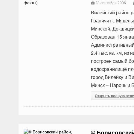
28 сентября 2006
Вилейский район р
Граничит с Мядель
Минской, Докшицки
Образован 15 январ
Административный 
2.4 тыс. кв. км, из
построен самый бо
водохранилище пло
город Вилейку и В
Минск – Нарочь и 
Открыть полную вер
© Борисовский