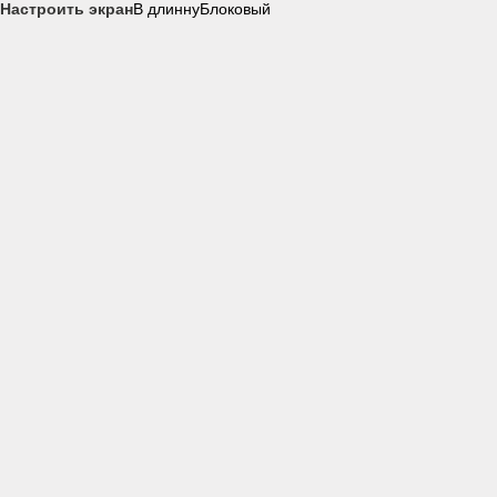
Настроить экран
В длинну
Блоковый