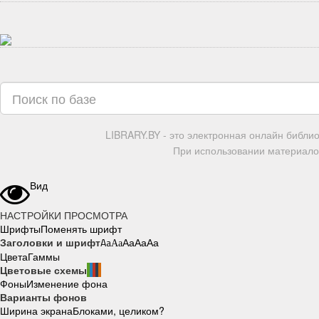
LIBRARY.BY - это электронная онлайн библи
При использовании материалов
Вид
НАСТРОЙКИ ПРОСМОТРА
Шрифты
Поменять шрифт
Заголовки и шрифт
Aa
Aa
Aa
Aa
Aa
Цвета
Гаммы
Цветовые схемы
Фоны
Изменение фона
Варианты фонов
Ширина экрана
Блоками, целиком?